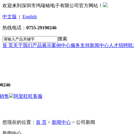
欢迎来到深圳市鸿瑞铭电子有限公司官方网站！
中文版
|
English
热线电话：
0755-29190246
搜索
首 页
关于我们
产品展示
案例中心
服务支持
新闻中心
人才招聘
联
90246
销售
阿里旺旺客服
您现在的位置：
首 页
>
新闻中心
>
公司新闻
新闻中心